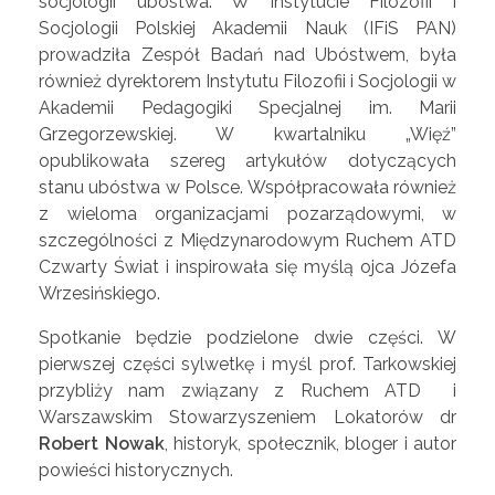
socjologii ubóstwa. W Instytucie Filozofii i
Socjologii Polskiej Akademii Nauk (IFiS PAN)
prowadziła Zespół Badań nad Ubóstwem, była
również dyrektorem Instytutu Filozofii i Socjologii w
Akademii Pedagogiki Specjalnej im. Marii
Grzegorzewskiej. W kwartalniku „Więź”
opublikowała szereg artykułów dotyczących
stanu ubóstwa w Polsce. Współpracowała również
z wieloma organizacjami pozarządowymi, w
szczególności z Międzynarodowym Ruchem ATD
Czwarty Świat i inspirowała się myślą ojca Józefa
Wrzesińskiego.
Spotkanie będzie podzielone dwie części. W
pierwszej części sylwetkę i myśl prof. Tarkowskiej
przybliży nam związany z Ruchem ATD i
Warszawskim Stowarzyszeniem Lokatorów dr
Robert Nowak
, historyk, społecznik, bloger i autor
powieści historycznych.