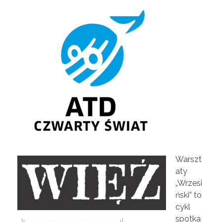
Warszt
aty
„Wrzesi
ński” to
cykl
spotka