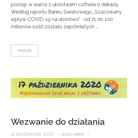
postęp w walce z ubóstwem cofnęła o dekady.
Według raportu Banku Światowego „Szacowany
wpływ COVID-19 na ubóstwo” , od 71 do 100
milionów ludzi zostało zepchniętych ...
więcej
Wezwanie do działania
15 października, 2020
autor
admin